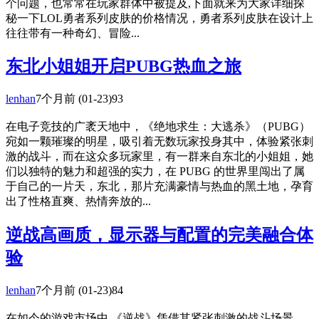
个问题，也常常在玩家群体中被提及,下面就来为大家详细探
秘一下LOL勇者系列皮肤的价格情况，勇者系列皮肤在设计上
往往带有一种奇幻、冒险...
东北小姐姐开启PUBG热血之旅
lenhan
7个月前
(01-23)
93
在电子竞技的广袤天地中，《绝地求生：大逃杀》（PUBG）
宛如一颗璀璨的明星，吸引着无数玩家投身其中，体验紧张刺
激的战斗，而在这众多玩家里，有一群来自东北的小姐姐，她
们以独特的魅力和超强的实力，在 PUBG 的世界里闯出了属
于自己的一片天，东北，那片充满豪情与热血的黑土地，孕育
出了性格直爽、热情奔放的...
逆战高画质，显示器与配置的完美融合体
验
lenhan
7个月前
(01-23)
84
在如今的游戏市场中,《逆战》凭借其紧张刺激的战斗场景、