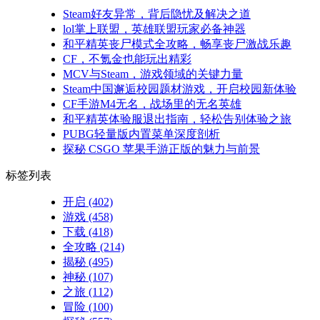
Steam好友异常，背后隐忧及解决之道
lol掌上联盟，英雄联盟玩家必备神器
和平精英丧尸模式全攻略，畅享丧尸激战乐趣
CF，不氪金也能玩出精彩
MCV与Steam，游戏领域的关键力量
Steam中国邂逅校园题材游戏，开启校园新体验
CF手游M4无名，战场里的无名英雄
和平精英体验服退出指南，轻松告别体验之旅
PUBG轻量版内置菜单深度剖析
探秘 CSGO 苹果手游正版的魅力与前景
标签列表
开启
(402)
游戏
(458)
下载
(418)
全攻略
(214)
揭秘
(495)
神秘
(107)
之旅
(112)
冒险
(100)