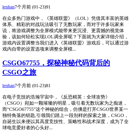
lenhan
7个月前
(01-23)
91
在众多热门游戏中，《英雄联盟》（LOL）凭借其丰富的英雄
体系、精彩的对战玩法吸引了无数玩家，而对于许多玩家来
说，将游戏调整为全屏模式能带来更沉浸、更震撼的视觉体
验，该如何轻松实现LOL调全屏呢？下面就为大家详细介绍，
游戏内设置调整当我们进入《英雄联盟》游戏后，可以通过游
戏内自带的设置选项来调整全屏模...
CSGO67755，探秘神秘代码背后的
CSGO之旅
lenhan
7个月前
(01-23)
81
在电子竞技的浩瀚宇宙中，《反恐精英：全球攻势》
（CSGO）宛如一颗璀璨的明星，吸引着无数玩家为之痴迷，
而“CSGO67755”这个神秘的组合，仿佛是打开CSGO世界某一
独特角落的钥匙,引领我们踏上一段别样的探索之旅，CSGO，
自诞生以来便以其高度竞技性、策略性和战术深度，成为了全
球电竞爱好者的心头好...