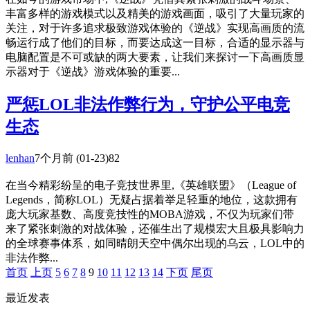
丰富多样的游戏模式以及精美的游戏画面，吸引了大量玩家的
关注，对于许多追求极致游戏体验的《逆战》实现高画质的流
畅运行成了他们的目标，而要达成这一目标，合适的显示器与
电脑配置是不可或缺的两大要素，让我们来探讨一下高画质显
示器对于《逆战》游戏体验的重要...
严惩LOL非法作弊行为，守护公平电竞
生态
lenhan
7个月前
(01-23)
82
在当今精彩纷呈的电子竞技世界里,《英雄联盟》（League of
Legends，简称LOL）无疑占据着举足轻重的地位，这款拥有
庞大玩家基数、高度竞技性的MOBA游戏，不仅为玩家们带
来了紧张刺激的对战体验，还催生出了规模宏大且极具影响力
的全球赛事体系，如同晴朗天空中偶尔出现的乌云，LOL中的
非法作弊...
首页
上页
5
6
7
8
9
10
11
12
13
14
下页
尾页
最近发表