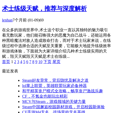
术士练级天赋，推荐与深度解析
lenhan
7个月前
(01-09)
69
在众多的游戏世界中,术士这个职业一直以其独特的魅力吸引
着无数玩家，他们能召唤强大的恶魔为自己战斗，还能运用各
种黑暗魔法对敌人造成致命打击，而对于术士玩家来说，在练
级过程中选择合适的天赋至关重要，它能极大地提升练级效率
和游戏体验，下面就为大家详细介绍几种术士练级实用的天
赋，毁灭天赋毁灭天赋是术士在练级...
首页
1
2
3
4
5
6
7
8
9
10
下页
尾页
最近发表
Steam好友异常，背后隐忧及解决之道
lol掌上联盟，英雄联盟玩家必备神器
和平精英丧尸模式全攻略，畅享丧尸激战乐趣
CF，不氪金也能玩出精彩
MCV与Steam，游戏领域的关键力量
Steam中国邂逅校园题材游戏，开启校园新体验
CF手游M4无名，战场里的无名英雄