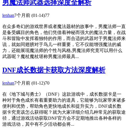
男魔法师武器选择深度全解析
lenhan
7个月前
(01-14)
77
在众多奇幻的游戏世界或者魔法题材的故事中，男魔法师一直
是备受瞩目的角色，他们凭借着神秘而强大的魔法力量，在战
斗和冒险中发挥着独特的作用，而合适的武器对于男魔法师来
说，就如同翅膀对于鸟儿一样重要，它不仅能增强魔法的威
力，还能展现魔法师的个性与风格,男魔法师究竟可以用什么
武器呢？魔杖魔杖堪称男魔法师最具...
DNF成长数据卡获取方法深度解析
lenhan
7个月前
(01-12)
70
在《地下城与勇士》（DNF）这款游戏中，成长数据卡是一
种对于角色成长有着重要助力的道具，它能够为玩家带来诸多
便利和优势，帮助角色更快地成长和提升实力，DNF成长数
据卡究竟该怎么获得呢？就为大家详细介绍几种常见的获取途
径，通过游戏活动获取DNF官方会不定期地推出各种各样的
游戏活动，其中有不少活动都会将...