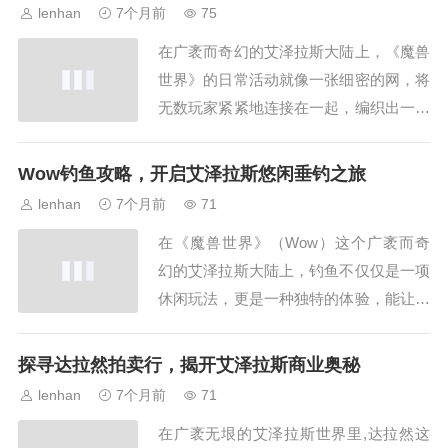
的冒险征程，灰烬使者，这把武器本身就
lenhan
7个月前
75
充满了传奇色彩，它曾是洛丹伦大领主亚
在广袤而奇幻的艾泽拉斯大陆上，《魔兽
历山德罗斯·莫格莱尼手中的神兵利器，
世界》的日常活动就像一张细密的网，将
在对抗天灾军团的...
无数玩家紧紧地连接在一起，编织出一段
段充满激情与回忆的游戏时光，这些看似
平凡的日常，实则是玩家们探索、成长和
Wow钓鱼攻略，开启艾泽拉斯悠闲垂钓之旅
社交的重要组成部分,构成了独特的游戏
lenhan
7个月前
71
体验，每天登录游戏，迎接玩家的是丰富
在《魔兽世界》（Wow）这个广袤而奇
多彩的日常任务，这些任务分布在艾泽拉
幻的艾泽拉斯大陆上，钓鱼不仅仅是一项
斯的各个角落...
休闲玩法，更是一种独特的体验，能让玩
家在紧张的冒险之余，寻得一片宁静的港
湾，钓鱼也有着丰厚的奖励，无论是美味
探寻达拉然拍卖行，揭开艾泽拉斯商业奥秘
的鱼肉料理，还是珍贵的宝藏物品，都吸
lenhan
7个月前
71
引着众多玩家投身其中，下面，就为大家
在广袤无垠的艾泽拉斯世界里,达拉然这
详细介绍一下Wow钓鱼攻略，入门准备