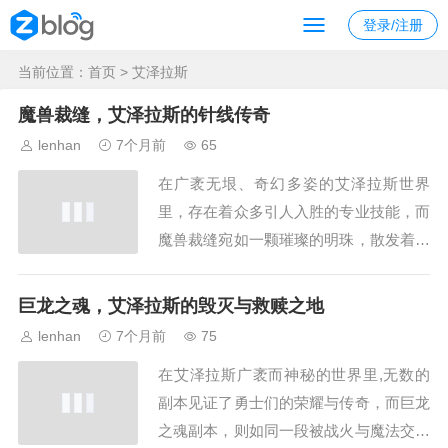
登录/注册
当前位置：
首页
> 艾泽拉斯
魔兽裁缝，艾泽拉斯的针线传奇
lenhan
7个月前
65
在广袤无垠、奇幻多姿的艾泽拉斯世界
里，存在着众多引人入胜的专业技能，而
魔兽裁缝宛如一颗璀璨的明珠，散发着独
特的魅力,编织着属于自己的传奇故事，
裁缝，这一古老而神秘的技艺，在魔兽的
巨龙之魂，艾泽拉斯的毁灭与救赎之地
世界中有着举足轻重的地位，它不仅仅是
lenhan
7个月前
75
将布料裁剪、缝合那么简单，更是一种艺
在艾泽拉斯广袤而神秘的世界里,无数的
术的创造，是连接玩家与艾泽拉斯文化的
副本见证了勇士们的荣耀与传奇，而巨龙
桥梁，从最初在...
之魂副本，则如同一段被战火与魔法交织