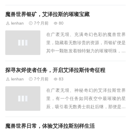
的史诗，镌刻着这个世界最为惊心动魄的
篇章，它不仅是一场与邪恶对抗的惨烈战
魔兽世界银矿，艾泽拉斯的璀璨宝藏
斗，更是关乎艾泽拉斯命运的关键抉择之
lenhan
7个月前
80
地，巨龙之魂副本坐落在时光之末的尽
在广袤无垠、充满奇幻色彩的魔兽世界
头,那是一个充斥着混乱与毁灭气息的地
里，隐藏着无数珍贵的资源，而银矿便是
方，曾经，这里...
其中一颗散发着独特魅力的璀璨明珠，它
不仅仅是一种简单的矿石,更是艾泽拉斯
大陆经济体系与玩家冒险历程中不可或缺
探寻灰烬使者任务，开启艾泽拉斯传奇征程
的重要组成部分，银矿在魔兽世界的地图
lenhan
7个月前
83
中有着广泛的分布，在新手玩家最初踏入
在广袤无垠、神秘奇幻的艾泽拉斯世界
的那些新手区域，如艾尔文森林、提瑞斯
里，有一个任务如同夜空中最璀璨的星
法林地等，偶尔...
辰，吸引着无数勇士前赴后继，那便是灰
烬使者任务，它不仅仅是一个简单的游戏
任务，更是一段承载着荣耀、责任与传奇
魔兽世界日常，体验艾泽拉斯别样生活