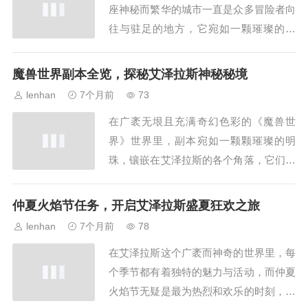
座神秘而繁华的城市一直是众多冒险者向
在开始钓鱼之...
往与驻足的地方，它宛如一颗璀璨的明
珠，镶嵌在这个奇幻大陆的版图之上，以
其独特的魅力和丰富的故事吸引着来自各
魔兽世界副本全览，探秘艾泽拉斯神秘秘境
方的目光，而“达拉然有拍卖行吗”这个问
lenhan
7个月前
73
题，也如同一条有趣的线索，引领着我们
在广袤无垠且充满奇幻色彩的《魔兽世
去深入探索这座城市背后隐藏的商业奥
界》世界里，副本宛如一颗颗璀璨的明
秘，达拉然,作...
珠，镶嵌在艾泽拉斯的各个角落，它们是
勇士们挑战自我、获取珍贵装备、揭开神
秘故事的绝佳场所，让我们一同走进《魔
仲夏火焰节任务，开启艾泽拉斯盛夏狂欢之旅
兽世界副本大全》,深入探寻这些神秘秘
lenhan
7个月前
78
境，经典旧世副本经典旧世的副本承载着
在艾泽拉斯这个广袤而神奇的世界里，每
无数玩家的回忆,它们开启了艾泽拉斯的
个季节都有着独特的魅力与活动，而仲夏
冒险篇章，死亡矿...
火焰节无疑是最为热烈和欢乐的时刻，当