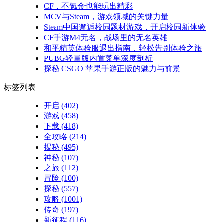
CF，不氪金也能玩出精彩
MCV与Steam，游戏领域的关键力量
Steam中国邂逅校园题材游戏，开启校园新体验
CF手游M4无名，战场里的无名英雄
和平精英体验服退出指南，轻松告别体验之旅
PUBG轻量版内置菜单深度剖析
探秘 CSGO 苹果手游正版的魅力与前景
标签列表
开启
(402)
游戏
(458)
下载
(418)
全攻略
(214)
揭秘
(495)
神秘
(107)
之旅
(112)
冒险
(100)
探秘
(557)
攻略
(1001)
传奇
(197)
新征程
(116)