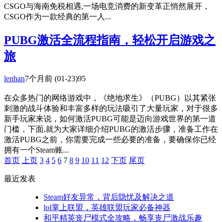
CSGO与海南免税相遇,一场电竞消费的新变革正悄然展开，
CSGO作为一款经典的第一人...
PUBG激活全流程指南，轻松开启游戏之
旅
lenhan
7个月前
(01-23)
95
在众多热门的网络游戏中，《绝地求生》（PUBG）以其紧张
刺激的战斗体验和丰富多样的玩法吸引了大量玩家，对于很多
新手玩家来说，如何激活PUBG可能是迈向游戏世界的第一道
门槛，下面,就为大家详细介绍PUBG的激活步骤，准备工作在
激活PUBG之前，你需要完成一些必要的准备，要确保你已经
拥有一个Steam账...
首页
上页
3
4
5
6
7
8
9
10
11
12
下页
尾页
最近发表
Steam好友异常，背后隐忧及解决之道
lol掌上联盟，英雄联盟玩家必备神器
和平精英丧尸模式全攻略，畅享丧尸激战乐趣