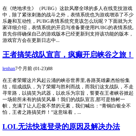
在《绝地求生》（PUBG）这款风靡全球的多人在线竞技游戏
中，除了紧张刺激的战斗之外，表情系统也为游戏增添了不少
乐趣和互动性，PUBG表情系统究竟该怎么玩呢？下面就为大
家详细介绍，表情系统的开启与准备要使用PUBG的表情系统,
首先你得确保自己的游戏版本已经更新到支持该功能的版本，
游戏官方会在更新日志中...
王者搞笑战队宣言，疯癫开启峡谷之旅！
lenhan
7个月前
(01-23)
88
在王者荣耀这片风起云涌的峡谷世界里,各路英雄豪杰纷纷集
结，组成战队，为了荣耀与胜利而战，而我们这支战队，不走
寻常路，以搞笑为武器，以欢乐为宗旨，誓要在王者峡谷掀起
一场前所未有的搞笑风暴！我们的战队宣言,那可是独树一
帜，充满了让人忍俊不禁的元素，我们喊出：“青铜白银全不
怕，王者之路搞笑炸！”这意味着，...
LOL无法快速登录的原因及解决办法