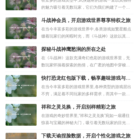
在众多的游戏类型中,武侠题材的游戏一直以其独特
的魅力吸引着无数玩家，它们为我们构建了一个刀
光剑影、恩怨情仇的江湖世界，让我们得以在其中
斗战神会员，开启游戏世界尊享特权之旅
体验侠骨柔情与快意恩仇，而《天下霸图2》便是这
样一款经典的武侠策略经营游戏，今天我们就来聊
在当今丰富多彩的游戏世界中,各类游戏如繁星般点
聊它的下载相关事宜。 《天下霸图2》的魅力在于它
缀着玩家们的闲暇时光，而《斗战神》这款以其独
丰富多样的玩法，在游戏里，...
特的神话背景、精彩的战斗系统和丰富的剧情吸引
探秘斗战神鹰愁涧的所在之处
了众多玩家的目光，斗战神会员更是为玩家们开启
了一段别具一格的尊享特权之旅。 斗战神会员为玩
在《斗战神》这款充满奇幻色彩的游戏世界里，无
家带来的最直观的好处之一便是经验加成,在游戏
数玩家怀揣着探索的热情，在广袤的地图中穿梭，
中，升级是一个永恒的话题，每一...
去揭开一个个神秘地点的面纱，而“鹰愁涧”便是其中
快打恐龙红包版下载，畅享趣味游戏与红
一个备受关注的地方，许多玩家都在心中默默发
包福利
问：“斗战神鹰愁涧在哪里？” 鹰愁涧,这个名字本身
在当今丰富多彩的游戏世界里,各种类型的游戏层出
就带着一种神秘而又略带忧愁的气息，在游戏设定
不穷，满足着不同玩家的多样需求，而其中一款名
中，它往往承载着独特的故事...
为“快打恐龙红包版”的游戏，凭借其独特的玩法和诱
祥和之灵兑换，开启别样精彩之旅
人的红包福利，吸引了众多玩家的目光。 “快打恐龙
红包版”是一款融合了动作冒险与休闲娱乐元素的游
在游戏的奇妙世界里,“祥和之灵兑换”宛如一扇通往
戏，在游戏中，玩家将置身于一个充满奇幻色彩的
惊喜与宝藏的神秘大门，吸引着无数玩家的目光，
恐龙世界，化身为英勇的...
开启了一场充满乐趣与期待的冒险之旅。 祥和之灵,
下载天谕捏脸数据，开启个性化游戏之旅
它是游戏中一种独特而珍贵的存在，它就像是游戏