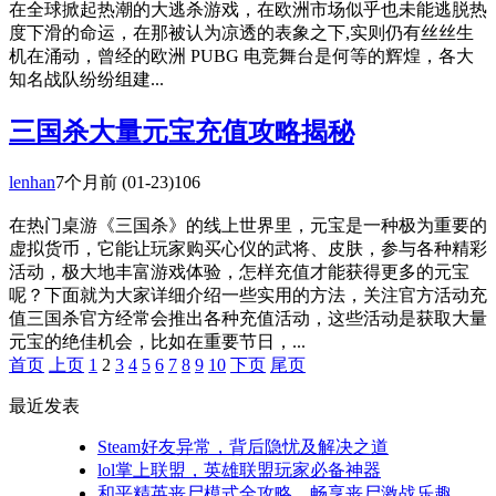
在全球掀起热潮的大逃杀游戏，在欧洲市场似乎也未能逃脱热
度下滑的命运，在那被认为凉透的表象之下,实则仍有丝丝生
机在涌动，曾经的欧洲 PUBG 电竞舞台是何等的辉煌，各大
知名战队纷纷组建...
三国杀大量元宝充值攻略揭秘
lenhan
7个月前
(01-23)
106
在热门桌游《三国杀》的线上世界里，元宝是一种极为重要的
虚拟货币，它能让玩家购买心仪的武将、皮肤，参与各种精彩
活动，极大地丰富游戏体验，怎样充值才能获得更多的元宝
呢？下面就为大家详细介绍一些实用的方法，关注官方活动充
值三国杀官方经常会推出各种充值活动，这些活动是获取大量
元宝的绝佳机会，比如在重要节日，...
首页
上页
1
2
3
4
5
6
7
8
9
10
下页
尾页
最近发表
Steam好友异常，背后隐忧及解决之道
lol掌上联盟，英雄联盟玩家必备神器
和平精英丧尸模式全攻略，畅享丧尸激战乐趣