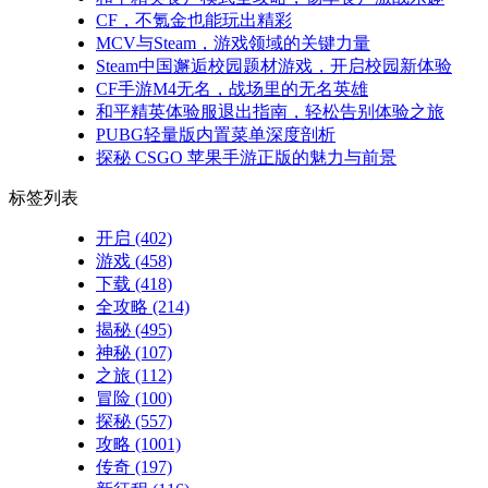
CF，不氪金也能玩出精彩
MCV与Steam，游戏领域的关键力量
Steam中国邂逅校园题材游戏，开启校园新体验
CF手游M4无名，战场里的无名英雄
和平精英体验服退出指南，轻松告别体验之旅
PUBG轻量版内置菜单深度剖析
探秘 CSGO 苹果手游正版的魅力与前景
标签列表
开启
(402)
游戏
(458)
下载
(418)
全攻略
(214)
揭秘
(495)
神秘
(107)
之旅
(112)
冒险
(100)
探秘
(557)
攻略
(1001)
传奇
(197)