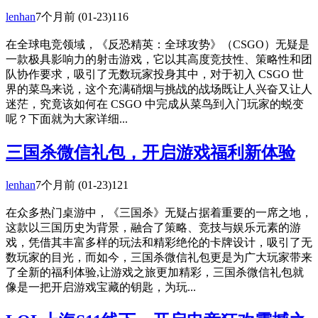
lenhan
7个月前
(01-23)
116
在全球电竞领域，《反恐精英：全球攻势》（CSGO）无疑是
一款极具影响力的射击游戏，它以其高度竞技性、策略性和团
队协作要求，吸引了无数玩家投身其中，对于初入 CSGO 世
界的菜鸟来说，这个充满硝烟与挑战的战场既让人兴奋又让人
迷茫，究竟该如何在 CSGO 中完成从菜鸟到入门玩家的蜕变
呢？下面就为大家详细...
三国杀微信礼包，开启游戏福利新体验
lenhan
7个月前
(01-23)
121
在众多热门桌游中，《三国杀》无疑占据着重要的一席之地，
这款以三国历史为背景，融合了策略、竞技与娱乐元素的游
戏，凭借其丰富多样的玩法和精彩绝伦的卡牌设计，吸引了无
数玩家的目光，而如今，三国杀微信礼包更是为广大玩家带来
了全新的福利体验,让游戏之旅更加精彩，三国杀微信礼包就
像是一把开启游戏宝藏的钥匙，为玩...