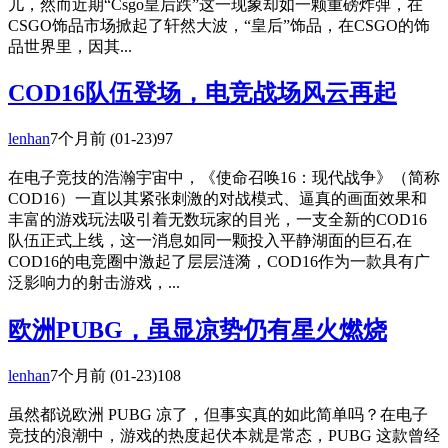
儿，然而近期“Csgo皇后跌”这一现象却如一颗重磅炸弹，在
CSGO饰品市场掀起了轩然大波，“皇后”饰品，在CSGO的饰
品世界里，因其...
COD16队伍登场，电竞战场风云再起
lenhan
7个月前
(01-23)
97
在电子竞技的浩瀚宇宙中，《使命召唤16：现代战争》（简称
COD16）一直以其紧张刺激的对战模式、逼真的画面效果和
丰富的游戏玩法吸引着无数玩家的目光，一支全新的COD16
队伍正式上线，这一消息如同一颗投入平静湖面的巨石,在
COD16的电竞圈中激起了层层涟漪，COD16作为一款具有广
泛影响力的射击游戏，...
欧洲PUBG，虽显凉势仍有星火燃烧
lenhan
7个月前
(01-23)
108
虽然都说欧洲 PUBG 凉了，但事实真的如此简单吗？在电子
竞技的浪潮中，游戏的热度起伏本就是常态，PUBG 这款曾经