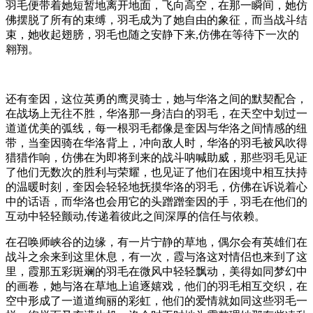
羽毛便带着她短暂地离开地面，飞向高空，在那一瞬间，她仿
佛摆脱了所有的束缚，羽毛成为了她自由的象征，而当战斗结
束，她收起翅膀，羽毛也随之安静下来,仿佛在等待下一次的
翱翔。
还有奎因，这位英勇的鹰灵骑士，她与华洛之间的默契配合，
在战场上无往不胜，华洛那一身洁白的羽毛，在天空中划过一
道道优美的弧线，每一根羽毛都像是奎因与华洛之间情感的纽
带，当奎因骑在华洛背上，冲向敌人时，华洛的羽毛被风吹得
猎猎作响，仿佛在为即将到来的战斗呐喊助威，那些羽毛见证
了他们无数次的胜利与荣耀，也见证了他们在困境中相互扶持
的温暖时刻，奎因会轻轻地抚摸华洛的羽毛，仿佛在诉说着心
中的话语，而华洛也会用它的头蹭蹭奎因的手，羽毛在他们的
互动中轻轻颤动,传递着彼此之间深厚的信任与依赖。
在召唤师峡谷的边缘，有一片宁静的草地，偶尔会有英雄们在
战斗之余来到这里休息，有一次，霞与洛这对情侣也来到了这
里，霞那五彩斑斓的羽毛在微风中轻轻飘动，美得如同梦幻中
的画卷，她与洛在草地上追逐嬉戏，他们的羽毛相互交织，在
空中形成了一道道绚丽的彩虹，他们的爱情就如同这些羽毛一