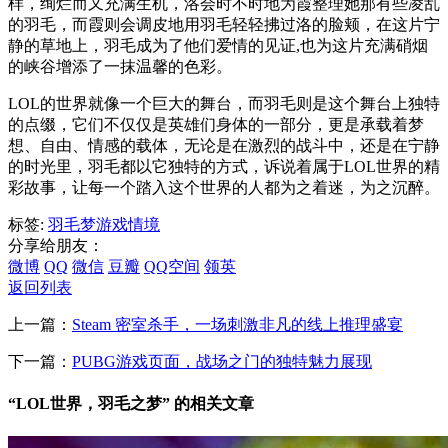
样，绚烂而又充满生机，洛会时不时地为霞整理她那有些凌乱
的羽毛，而霞则会调皮地用羽毛轻轻拂过洛的脸颊，在这片宁
静的草地上，羽毛成为了他们爱情的见证,也为这片充满硝烟
的峡谷增添了一抹温馨的色彩。
LOL的世界就像一个巨大的舞台，而羽毛则是这个舞台上独特
的点缀，它们不仅仅是英雄们身体的一部分，更是承载着梦
想、自由、情感的载体，无论是在激烈的战斗中，还是在宁静
的时光里，羽毛都以它独特的方式，诉说着属于LOL世界的精
彩故事，让每一个踏入这个世界的人都为之着迷，为之沉醉。
标签:
羽毛
梦
游戏情境
分享给朋友：
微博
QQ
微信
豆瓣
QQ空间
领英
返回列表
上一篇：
Steam 密室杀手，一场刺激非凡的线上推理盛宴
下一篇：
PUBG游戏页面，战场之门的独特魅力展现
“LOL世界，羽毛之梦” 的相关文章