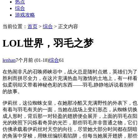
热点
综合
游戏攻略
当前位置：
首页
>
综合
> 正文内容
LOL世界，羽毛之梦
lenhan
7个月前
(01-18)
综合
61
在热闹非凡的召唤师峡谷中，战火总是随时点燃，英雄们为了
胜利而拼尽全力，在这片充满热血与激情的土地上，有一样看
似柔弱却又带着神秘色彩的东西——羽毛,静静地诉说着别样
的故事。
伊莉丝，这位蜘蛛女皇，在她那冷酷又充满野性的外表下，也
有着与羽毛有关的一面，当她在战场上变幻形态，从蜘蛛切换
成人形时，背后那一对轻盈的翅膀便会展开，上面的羽毛在阳
光的映照下闪烁着奇异的光芒，那些羽毛并非普通之物，它们
仿佛承载着伊莉丝对天空的向往，尽管她大部分时间都在阴暗
的角落中穿梭，用蛛丝编织着陷阱，但每当她展开翅膀，那些