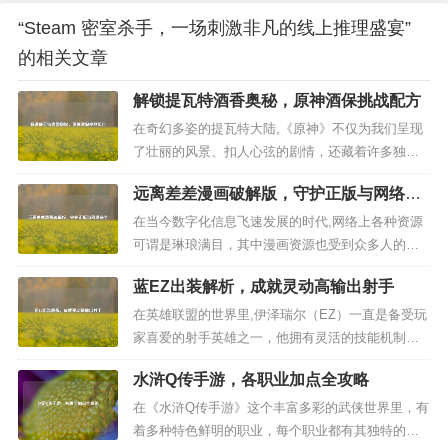
“Steam 密室杀手，一场刺激非凡的线上推理盛宴”
的相关文章
解锁提瓦特酒香奥秘，原神酒保挑战配方
在奇幻多姿的提瓦特大陆,《原神》不仅为我们呈现
了壮丽的风景、扣人心弦的剧情，还藏着许多独特
的趣味玩法，其中酒保挑战便是一个充满魅力与挑
远离差差漫画破解版，守护正版与网络安
战的活动，它让玩家化身为技艺精湛的酒保，调配
全
出各种令人陶醉的美酒，今天就让我们一同探寻那
在当今数字化信息飞速发展的时代,网络上各种资源
些绝妙的酒保挑战配方。 酒保挑战的魅力所在 酒保
可谓是琳琅满目，其中漫画资源也受到众多人的喜
挑战位于热闹的酒馆之中,在...
爱，近期却频繁出现“差差漫画登录页面免费漫画入
蓝EZ出装解析，成就灵动高输出射手
口破解版”相关内容，这背后隐藏着诸多危害，值得
我们深入探讨。 所谓“差差漫画登录页面免费漫画入
在英雄联盟的世界里,伊泽瑞尔（EZ）一直是备受玩
口破解版”，本质就是未经授权的盗版软件，盗版漫
家喜爱的射手英雄之一，他拥有灵活的技能机制和
画的存在，首先是对原作...
不错的机动性，在团战和对线中都能发挥重要作
水浒Q传手游，各职业加点全攻略
用，而“蓝EZ”这一玩法更是凭借独特的出装思路，
在游戏中展现出别样的风采，下面就为大家详细解
在《水浒Q传手游》这个丰富多彩的武侠世界里，有
析蓝EZ的出装。 核心装备选择 魔宗利刃：这无疑
着多种特色鲜明的职业，每个职业都有其独特的定