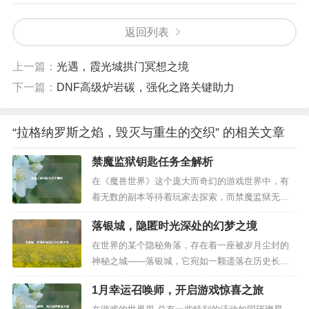
返回列表
上一篇：
光遇，霞光城拱门冥想之境
下一篇：
DNF高级炉岩碳，强化之路关键助力
“拉格纳罗斯之焰，毁灭与重生的交织” 的相关文章
禁魔监狱钥匙任务全解析
在《魔兽世界》这个庞大而奇幻的游戏世界中，有
着无数的副本等待着玩家去探索，而禁魔监狱无疑
是其中极具挑战性和吸引力的一个，要进入禁魔监
落银城，隐匿时光深处的幻梦之境
狱，玩家首先需要完成一系列复杂且有趣的禁魔监
狱钥匙任务。 禁魔监狱钥匙任务的起始并非一蹴而
在世界的某个隐秘角落，存在着一座被岁月尘封的
就,它有着一条相对漫长的任务链，整个任务链的开
神秘之城——落银城，它宛如一颗遗落在历史长河
端可以追溯到虚空风暴的52区，...
中的明珠，散发着独特而迷人的光芒,引得无数人对
1月幸运召唤师，开启游戏惊喜之旅
它心驰神往。 落银城，单是这名字，便仿佛带着一
种诗意的朦胧。“落银”二字，让人不禁联想到如银霜