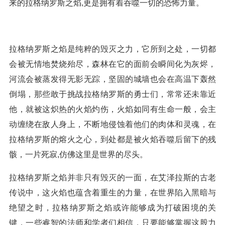
来的拉格纳罗斯之焰,更是拥有着吞噬一切的恐怖力量。
拉格纳罗斯之焰是纯粹的毁灭之力，它所到之处，一切都
会被无情地焚烧殆尽，森林在它的面前会瞬间化为灰烬，
河流会被蒸发得无影无踪，坚固的城墙也会在高温下轰然
倒塌，那些敢于挑战拉格纳罗斯的勇士们，常常还未靠近
他，就被这炽热的火焰灼伤，火焰如同有生命一般，会主
动缠绕在敌人身上，不断地侵蚀着他们的肉体和灵魂，在
拉格纳罗斯的熔火之心，到处都是被火焰吞噬后留下的残
骸，一片死寂,仿佛这里是世界的尽头。
拉格纳罗斯之焰并非只有毁灭的一面，在艾泽拉斯的古老
传说中，这火焰也蕴含着重生的力量，在世界陷入黑暗与
绝望之时，拉格纳罗斯之焰或许能够成为打破困境的关
键，一些睿智的法师和学者们相信，只要能够掌握这股力