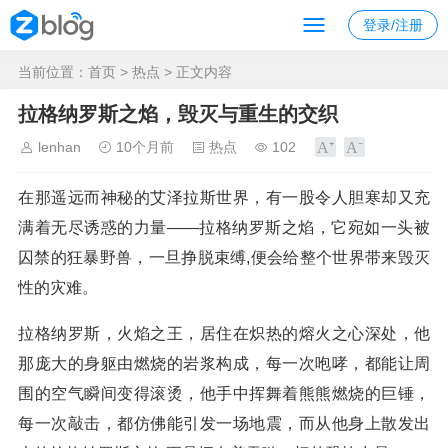
登录/注册
当前位置：
首页
>
热点
> 正文内容
拉格纳罗斯之焰，毁灭与重生的交织
lenhan
10个月前
热点
102
在那遥远而神秘的艾泽拉斯世界，有一股令人胆寒却又充
满着无尽诱惑的力量——拉格纳罗斯之焰，它宛如一头被
囚禁的狂暴野兽，一旦挣脱束缚,便会给整个世界带来毁灭
性的灾难。
拉格纳罗斯，火焰之王，居住在炽热的熔火之心深处，他
那庞大的身躯由燃烧的岩浆构成，每一次咆哮，都能让周
围的空气瞬间变得滚烫，他手中挥舞着熊熊燃烧的巨锤，
每一次敲击，都仿佛能引发一场地震，而从他身上散发出