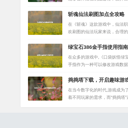
案。 技能加点思路 神法的技
路是将主要技能点满，以提升输出
斩魂仙法刷图加点全攻略
在《斩魂》这款游戏中，仙法职
欢刷图的仙法玩家来说，合理的
细介绍一种实用的斩魂仙法刷图
和控制效果，在刷图时，我们需要
绿宝石386金手指使用指南
在众多的游戏中,《口袋妖怪绿
手指作为一种可以修改游戏数据
么绿宝石386金手指该怎么用呢
要获取到合适的金手指代码，这..
捣捣塔下载，开启趣味游
在当今数字化的时代,游戏成为
着不同玩家的需求，而“捣捣塔
光，就让我们一起探讨一下捣捣
游戏中，玩家需要运用自己的策略