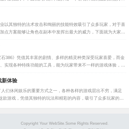
能丰富多样,不同技能在刷图中的作用也各不相同，我们的加点核心思
能力，...
业以其独特的法术攻击和绚丽的技能特效吸引了众多玩家，对于喜
加点方案能够让角色在副本中发挥出最大的威力，下面就为大家详
加点方案。 技能分析 仙法的技能丰富多样,涵盖了各种元素的攻击
根据...
宝石386》凭借其丰富的剧情、多样的精灵种类深受玩家喜爱，而金
、实现各种特殊功能的工具，能为玩家带来不一样的游戏体验，那
？下面就为大家详细介绍。 金手指的获取 在使用金手指之前,首先
.
戏新体验
了人们休闲娱乐的重要方式之一，各种各样的游戏层出不穷，满足
”这款游戏，凭借其独特的玩法和精彩的内容，吸引了众多玩家的目
塔下载的相关事宜。 “捣捣塔”是一款充满创意和趣味性的游戏，在
和技...
Copyright Your WebSite.Some Rights Reserved.