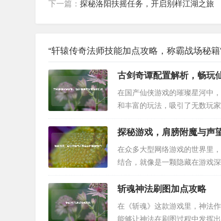
下一篇：
探秘洛阳扶摇任务，开启别样江湖之旅
“轩辕传奇法师技能加点攻略，称霸战场秘籍”
古剑奇谭配置解析，畅玩
在国产仙侠游戏的璀璨星河中，
和丰富的玩法，吸引了无数玩家
脑配置至关重要，下面，我们就
脑硬件相对普通的玩家来说，了解
探秘游戏，肩膀附魔与声
在众多大型网络游戏的世界里，
结合，就像是一颗隐藏在游戏深
是一个简单的数字标识，它代表
各自独特的文化、背景和目标，玩
斩魂神法刷图加点攻略
在《斩魂》这款游戏里，神法作
能够让神法在刷图过程中发挥出