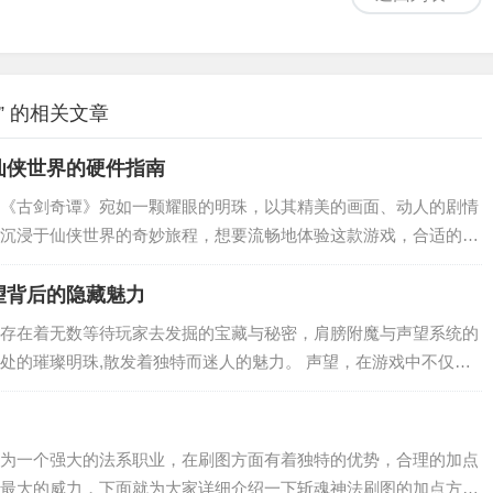
 的相关文章
仙侠世界的硬件指南
《古剑奇谭》宛如一颗耀眼的明珠，以其精美的画面、动人的剧情
沉浸于仙侠世界的奇妙旅程，想要流畅地体验这款游戏，合适的电
来详细解析一下《古剑奇谭》的配置要求。 最低配置 对于那些电
《古剑...
望背后的隐藏魅力
存在着无数等待玩家去发掘的宝藏与秘密，肩膀附魔与声望系统的
处的璀璨明珠,散发着独特而迷人的魅力。 声望，在游戏中不仅仅
着玩家在游戏世界中与各个势力之间的关系亲疏，不同的势力有着
家通过完...
为一个强大的法系职业，在刷图方面有着独特的优势，合理的加点
最大的威力，下面就为大家详细介绍一下斩魂神法刷图的加点方