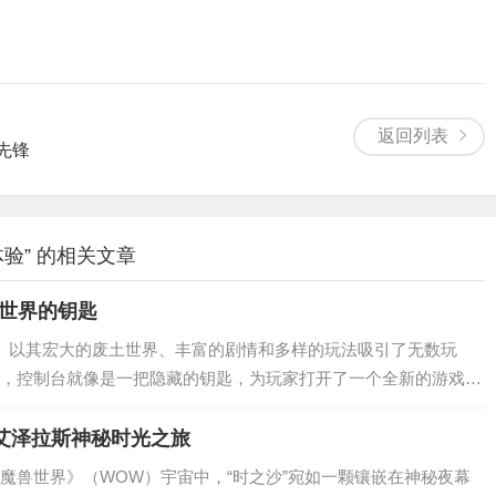
返回列表
的先锋
验” 的相关文章
新世界的钥匙
》以其宏大的废土世界、丰富的剧情和多样的玩法吸引了无数玩
，控制台就像是一把隐藏的钥匙，为玩家打开了一个全新的游戏世
射4》的控制台，对于很多新手玩家来说可能略显神秘，它就像是游戏
各种能够...
启艾泽拉斯神秘时光之旅
魔兽世界》（WOW）宇宙中，“时之沙”宛如一颗镶嵌在神秘夜幕