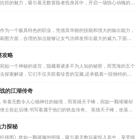
抗拒的魅力，吸引着无数冒险者投身其中，开启一场惊心动魄的时
在《魔兽世界：燃烧的远征》资料片中，它是塔纳利斯沙漠中一处神秘
键资...
作为一个极具特色的职业，凭借其华丽的技能和强大的输出能力，
刷图方面，合理的加点能够让女气功师发挥出最大的威力,下面就
加点方案。 技能分析 念气波：这是女气功师的基础技能，也是前
以...
整攻略
宛如一个神秘的迷宫，隐藏着诸多不为人知的秘密，而荒海的五个
去探索解谜，它们不仅关联着珍贵的宝藏,还承载着一段独特的故
能感受到一股神秘而古老的气息，这五个机关分布在荒海的不同角
的到来,...
鏖战的江湖传奇
，有着无数令人心驰神往的秘境，而英雄天子峰，宛如一颗璀璨却
侠士前赴后继,书写着属于他们的铁血传奇。 英雄天子峰，坐落在
踏入此地，一股肃杀之气便扑面而来，高耸的山峰直插云霄，仿佛
云雾缭绕...
魅力探秘
狂猜图》犹如一颗璀璨的明珠，吸引着无数玩家投入其中，享受猜