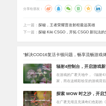
分享给朋友：
上一篇：
探秘，王者荣耀普攻射程最远英雄
下一篇：
探秘 Kiki CSGO，开拓 CSGO 新玩法
“解决COD16复活卡顿问题，畅享流畅游戏体
辐射4控制台，开启游戏
在游戏的广袤天地中，《辐射4
家，而在这精彩纷呈的游戏背后
界,带来了别样的体验。 《辐
中的一个特殊工具箱，里面装满了
探索 WOW 时之沙，开
在广袤无垠且充满奇幻色彩的《