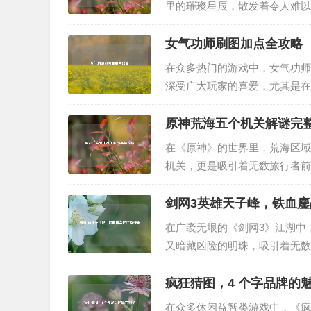
里的璀璨星辰，散发着令人难以
光之旅。 “时之沙”首次出现
而又危险的区域——时光之穴的关
女气功师刷图加点全攻略
在众多热门的游戏中，女气功师
深受广大玩家的喜爱，尤其是在
为大家详细介绍女气功师刷图的
期刷图的主要输出技能之一，它可
原神荒海五个机关解谜完
在《原神》的世界里，荒海区域
机关，更是吸引着无数旅行者前
事。 当我们初次踏入荒海，便
落，它们的存在仿佛是在等待有缘人
剑网3英雄天子峰，铁血
在广袤无垠的《剑网3》江湖中
又暗藏凶险的明珠，吸引着无数
那片神秘而又壮丽的山河之间，
在诉说着它历经的岁月沧桑，峰间
疯狂猜图，4 个字品牌的
在众多休闲益智类游戏中，《疯