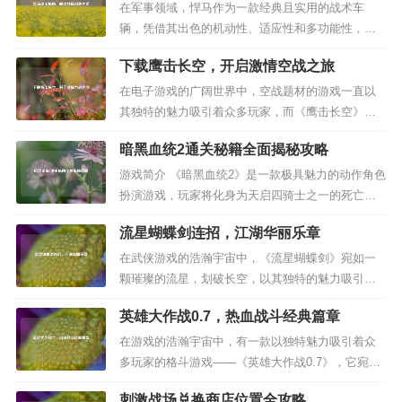
在军事领域，悍马作为一款经典且实用的战术车
辆，凭借其出色的机动性、适应性和多功能性，在
各类军事行动中发挥着重要作用，掌握悍马的攻击
下载鹰击长空，开启激情空战之旅
秘籍，对于提升作战效能、确保战场胜利至关重
要，以下将从悍马的特点、攻击前的准备以及具体
在电子游戏的广阔世界中，空战题材的游戏一直以
攻击策略等方面为你详细阐述。 悍马的特点与优势
其独特的魅力吸引着众多玩家，而《鹰击长空》这
悍马具有卓越的越野性能，能够适应...
款游戏，无疑是空战游戏中的一颗璀璨明星，它能
暗黑血统2通关秘籍全面揭秘攻略
让玩家仿佛置身于真实的蓝天战场，体验到驾驶战
机翱翔天际、激烈战斗的快感，就让我们一起探讨
游戏简介 《暗黑血统2》是一款极具魅力的动作角色
关于《鹰击长空下载》的相关内容。 《鹰击长空》
扮演游戏，玩家将化身为天启四骑士之一的死亡，
以其逼真的飞行模拟和精彩的战斗场...
在一个充满奇幻与黑暗元素的世界中展开冒险，游
流星蝴蝶剑连招，江湖华丽乐章
戏拥有丰富的剧情、多样的武器装备系统以及极具
挑战性的战斗，吸引了众多玩家投身其中,以下为大
在武侠游戏的浩瀚宇宙中，《流星蝴蝶剑》宛如一
家带来详细的通关攻略。 前期准备 角色创建与初始
颗璀璨的流星，划破长空，以其独特的魅力吸引着
属性分配 在游...
无数玩家，而其中的连招系统，更是游戏的灵魂所
英雄大作战0.7，热血战斗经典篇章
在，它就像是江湖中的华丽乐章,奏响着玩家们的热
血与激情。 连招，就是将一系列的攻击动作按照特
在游戏的浩瀚宇宙中，有一款以独特魅力吸引着众
定的顺序和节奏组合起来，以达到连续打击敌人的
多玩家的格斗游戏——《英雄大作战0.7》，它宛如
目的，在《流星蝴蝶剑》里，每一...
一颗璀璨的星辰，在格斗游戏的天空中闪耀着属于
刺激战场兑换商店位置全攻略