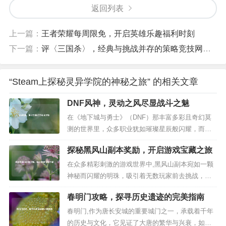
返回列表
上一篇：
王者荣耀每周限免，开启英雄乐趣福利时刻
下一篇：
评〈三国杀〉，经典与挑战并存的策略竞技网游世界
“Steam上探秘灵异学院的神秘之旅” 的相关文章
DNF风神，灵动之风尽显战斗之魅
在《地下城与勇士》（DNF）那丰富多彩且奇幻莫
测的世界里，众多职业犹如璀璨星辰般闪耀，而风
神这一职业，恰似一阵灵动的清风，以其独特的魅
探秘黑风山副本奖励，开启游戏宝藏之旅
力在阿拉德大陆上留下了深刻的印记。 风神,作为男
魔法师转职后的职业之一，其形象就自带一种飘逸
在众多精彩刺激的游戏世界中,黑风山副本宛如一颗
与灵动，一头蓝色的长发随风舞动，身着轻盈的魔
神秘而闪耀的明珠，吸引着无数玩家前去挑战，而
法长袍，仿佛是大自然中自由穿...
副本中的奖励，更是如同隐藏在黑暗深处的宝藏，
春明门攻略，探寻历史遗迹的完美指南
充满了诱惑与惊喜。 黑风山副本以其独特的背景故
事和富有挑战性的关卡设计,让玩家仿佛置身于一个
春明门,作为唐长安城的重要城门之一，承载着千年
奇幻的武侠世界，副本中，阴森的黑风山弥漫着神
的历史与文化，它见证了大唐的繁华与兴衰，如今