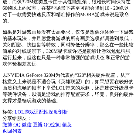
放，而像320M这类显卡由于其性能瓶颈，很难长时间保持在
60帧以上的帧率，在某些场景下甚至可能会降到10 - 20帧,这
对于一款需要快速反应和精准操作的MOBA游戏来说是致命
的。
如果是对游戏画质没有太高要求，仅仅是想偶尔体验一下游戏
的基本玩法，并且愿意将游戏的所有画质选项都调整到最低，
关闭阴影、抗锯齿等特效，同时降低分辨率，那么在一些比较
简单的对线场景下，320M显卡或许还是能够让游戏勉勉强强
运行起来，但这也只是一种非常勉强的游戏状态,和正常的游
戏体验相差甚远。
以NVIDIA GeForce 320M为代表的“320”相关硬件配置，从严
格意义上来说是不适合玩《英雄联盟》的，如果想要在较好的
画质和流畅的帧率下享受LOL带来的乐趣，还是建议升级显卡
等硬件设备，以满足游戏的推荐配置要求，毕竟，良好的硬件
支撑才是畅玩游戏的基础。
标签:
LOL
游戏适配性
深度剖析
分享给朋友：
微博
QQ
微信
豆瓣
QQ空间
领英
返回列表