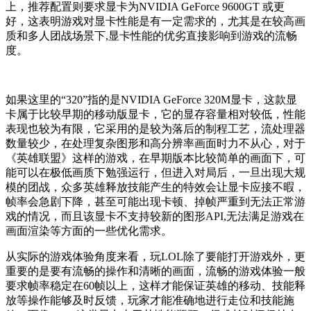
上，推荐配置则要求显卡为NVIDIA GeForce 9600GT 或更
好，这表明游戏对显卡性能是有一定需求的，尤其是在较高画
质和多人团战场景下,显卡性能的优劣直接影响到游戏的流畅
度。
如果这里的“320”指的是NVIDIA GeForce 320M显卡，这款显
卡属于比较早期的移动版显卡，它的显存容量相对较低，性能
表现也较为有限，它采用的是较为落后的制程工艺，流处理器
数量较少，在处理复杂图形和高分辨率画面时力不从心，对于
《英雄联盟》这样的游戏，在早期版本比较简单的画面下，可
能可以在极低画质下勉强运行，但进入对局后，一旦出现大规
模的团战，众多英雄释放技能产生的特效会让显卡应接不暇，
帧率会急剧下降，甚至可能出现卡顿、掉帧严重到无法正常游
戏的情况，而且该显卡不支持较新的图形API,无法满足游戏在
画面渲染等方面的一些优化需求。
从实际的游戏体验角度来看，玩LOL除了要能打开游戏外，更
重要的是要有流畅的操作和清晰的画面，流畅的游戏体验一般
要求帧率稳定在60帧以上，这样才能保证英雄的移动、技能释
放等操作能够及时反馈，玩家才能准确地进行走位和技能施