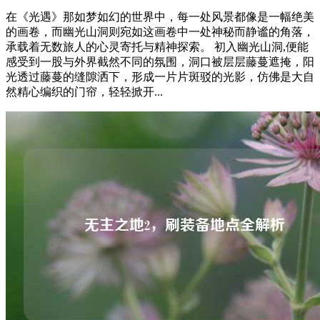
在《光遇》那如梦如幻的世界中，每一处风景都像是一幅绝美
的画卷，而幽光山洞则宛如这画卷中一处神秘而静谧的角落，
承载着无数旅人的心灵寄托与精神探索。 初入幽光山洞,便能
感受到一股与外界截然不同的氛围，洞口被层层藤蔓遮掩，阳
光透过藤蔓的缝隙洒下，形成一片片斑驳的光影，仿佛是大自
然精心编织的门帘，轻轻掀开...