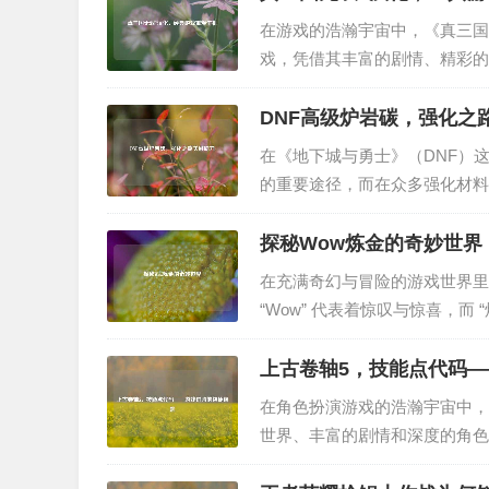
在游戏的浩瀚宇宙中，《真三国
戏，凭借其丰富的剧情、精彩的
与完善，更是让这款游戏在全球
7》构建了一个波澜壮阔的三国世界
DNF高级炉岩碳，强化之
在《地下城与勇士》（DNF）
的重要途径，而在众多强化材料
上的一把关键钥匙，为提升装备
相比,有着显著的优势，普通炉岩碳
探秘Wow炼金的奇妙世界
在充满奇幻与冒险的游戏世界里，
“Wow” 代表着惊叹与惊喜，而
一个充满无尽可能的魔法领域。 
仅仅是简单的材...
上古卷轴5，技能点代码
在角色扮演游戏的浩瀚宇宙中，
世界、丰富的剧情和深度的角色
里，技能的提升和发展是玩家成