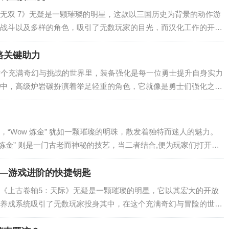
无双 7》无疑是一颗璀璨的明星，这款以三国历史为背景的动作游
战斗以及多样的角色，吸引了无数玩家的目光，而汉化工作的开展
范围内,尤其是华语地区焕发出了新的生机与活力。 《真三国无双
，...
路关键助力
这个充满奇幻与挑战的世界里，装备强化是每一位勇士提升自身实力
中，高级炉岩碳扮演着举足轻重的角色，它就像是勇士们强化之路
的品质与威力提供着不可或缺的支持。 高级炉岩碳与普通炉岩碳
虽然也...
“Wow 炼金” 犹如一颗璀璨的明珠，散发着独特而迷人的魅力。
 “炼金” 则是一门古老而神秘的技艺，当二者结合,便为玩家们打开了
“Wow 炼金” 作为游戏中的特色玩法，有着丰富多样的内容，它不
——游戏进阶的快捷钥匙
《上古卷轴5：天际》无疑是一颗璀璨的明星，它以其宏大的开放
养成系统吸引了无数玩家投身其中，在这个充满奇幻与冒险的世界
长的关键,而技能点代码则为玩家提供了一条快速进阶的捷径。