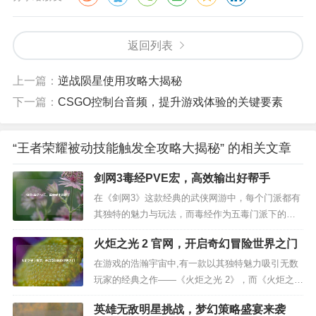
返回列表
上一篇：
逆战陨星使用攻略大揭秘
下一篇：
CSGO控制台音频，提升游戏体验的关键要素
“王者荣耀被动技能触发全攻略大揭秘” 的相关文章
剑网3毒经PVE宏，高效输出好帮手
在《剑网3》这款经典的武侠网游中，每个门派都有
其独特的魅力与玩法，而毒经作为五毒门派下的一
个输出心法，以其召唤灵蛇、施展各种诡异毒术的
火炬之光 2 官网，开启奇幻冒险世界之门
战斗方式，深受众多玩家喜爱，在PVE（玩家对战
环境）场景中，想要打出高额的伤害，除了对技能
在游戏的浩瀚宇宙中,有一款以其独特魅力吸引无数
机制的熟悉和手动操作的熟练度外，合理运用宏命
玩家的经典之作——《火炬之光 2》，而《火炬之光
令也是提升输出效率的重要手段。...
2》的官网，就如同这奇幻冒险世界的一扇闪耀大
英雄无敌明星挑战，梦幻策略盛宴来袭
门，为玩家们开启了一段充满惊喜与激情的旅程。