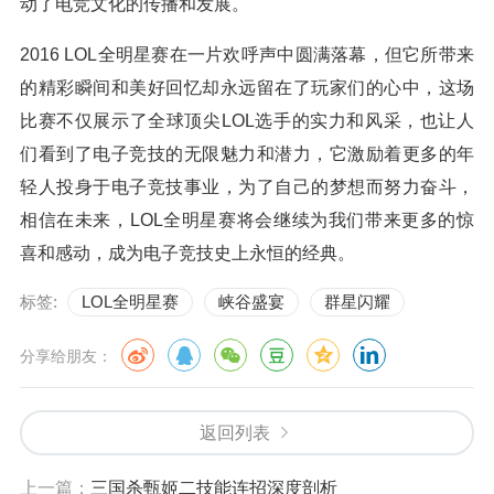
动了电竞文化的传播和发展。
2016 LOL全明星赛在一片欢呼声中圆满落幕，但它所带来
的精彩瞬间和美好回忆却永远留在了玩家们的心中，这场
比赛不仅展示了全球顶尖LOL选手的实力和风采，也让人
们看到了电子竞技的无限魅力和潜力，它激励着更多的年
轻人投身于电子竞技事业，为了自己的梦想而努力奋斗，
相信在未来，LOL全明星赛将会继续为我们带来更多的惊
喜和感动，成为电子竞技史上永恒的经典。
标签:
LOL全明星赛
峡谷盛宴
群星闪耀
分享给朋友：
返回列表
上一篇：
三国杀甄姬二技能连招深度剖析