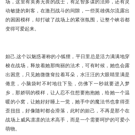
场，这里有英勇无畏的战士，有足智多谋的法师，还有灵
动敏捷的刺客，在激烈战斗的间隙，一些英雄偶尔流露出
的困困模样，却打破了战场上的紧张氛围，让整个峡谷都
变得可爱起来。
妲己,这个以魅惑著称的小狐狸，平日里总是活力满满地穿
梭在战场，释放着她那绚丽的法术，可有时候，她也会露
出困意，只见她微微耷拉着耳朵，水汪汪的大眼睛里满是
倦意，小脑袋时不时地往下坠，仿佛下一秒就要进入梦
乡，那娇弱的模样，让人忍不住想要抱抱她，给她一个温
暖的小窝，让她好好睡上一觉，她手中的魔法书也拿得歪
歪扭扭，好像随时都会滑落，此时的妲己，不再是那个在
战场上威风凛凛的法术高手，而是一个需要呵护的可爱小
萌物。