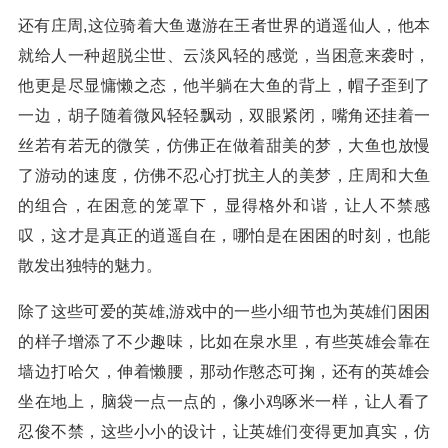
还有庄周,这位骑着大鱼遨游在王者世界的逍遥仙人，他本
就给人一种超脱尘世、云淡风轻的感觉，当困意来袭时，
他更是尽显慵懒之态，他半躺在大鱼的背上，帽子歪到了
一边，胡子随着微风轻轻飘动，双眼紧闭，嘴角还挂着一
丝若有若无的微笑，仿佛正在做着甜美的梦，大鱼也放慢
了游动的速度，仿佛不忍心打扰主人的美梦，庄周和大鱼
的组合，在困意的笼罩下，显得格外和谐，让人不禁感
叹，这才是真正的逍遥自在，哪怕是在困困的时刻，也能
散发出独特的魅力。
除了这些可爱的英雄,游戏中的一些小细节也为英雄们困困
的样子增添了不少趣味，比如在泉水里，有些英雄会靠在
墙边打哈欠，伸着懒腰，那动作憨态可掬，还有的英雄会
坐在地上，脑袋一点一点的，像小鸡啄米一样，让人看了
忍俊不禁，这些小小的设计，让英雄们变得更加真实，仿