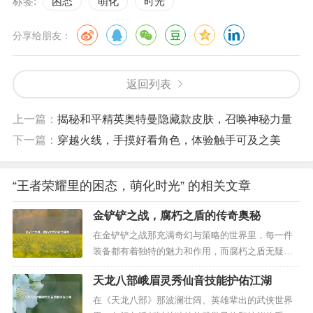
标签:
困态
萌化
时光
分享给朋友：
返回列表
上一篇：
揭秘和平精英奥特曼隐藏款皮肤，召唤神秘力量
下一篇：
穿越火线，手摸好看角色，体验触手可及之美
“王者荣耀里的困态，萌化时光” 的相关文章
金铲铲之战，腐朽之盾的传奇奥秘
在金铲铲之战那充满奇幻与策略的世界里，每一件
装备都有着独特的魅力和作用，而腐朽之盾无疑是
其中一颗璀璨的明珠,散发着神秘而强大的光芒。 腐
天龙八部峨眉灵秀仙音技能护佑江湖
朽之盾，这件看似普通却又蕴含着无尽奥秘的装
备，在战场上有着举足轻重的地位，它的外观或许
在《天龙八部》那波澜壮阔、英雄辈出的武侠世界