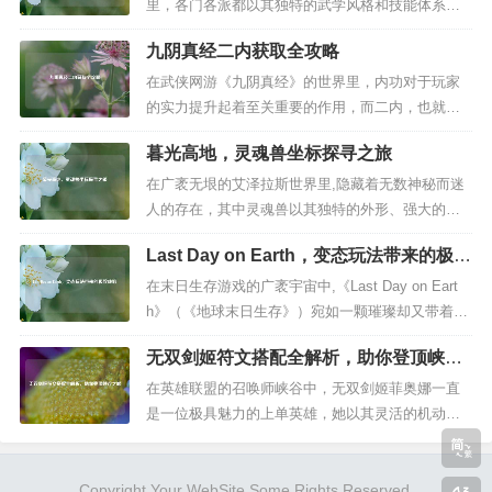
并不华丽夺目，却带着一种古朴而沧桑的气息，仿
里，各门各派都以其独特的武学风格和技能体系在
佛在诉说着一段不为人知的历史，当...
江湖中争得一席之地，而峨眉派，宛如一朵绽放在
九阴真经二内获取全攻略
江湖风雨中的白莲，以其灵秀高雅的气质和慈悲济
世的胸怀，成为众多玩家心中的白月光，峨眉派的
在武侠网游《九阴真经》的世界里，内功对于玩家
技能，更是集治疗、控制与输出于一体，在江湖的
的实力提升起着至关重要的作用，而二内，也就是
纷争中发挥着至关重要的作用。 峨眉...
二阶内功，更是玩家成长道路上的关键一环，九阴
暮光高地，灵魂兽坐标探寻之旅
真经二内究竟该怎么获得呢？下面就为大家详细介
绍。 门派二内获取 对于加入门派的玩家来说,门派
在广袤无垠的艾泽拉斯世界里,隐藏着无数神秘而迷
二内是一个重要的发展方向，不同门派获取二内的
人的存在，其中灵魂兽以其独特的外形、强大的能
方式虽有差异，但大致遵循一定...
力和稀有的属性，成为了众多猎人玩家梦寐以求的
Last Day on Earth，变态玩法带来的极致
伙伴，而暮光高地，这片弥漫着神秘与危险气息的
体验
区域，也栖息着令人神往的灵魂兽，就让我们一同
在末日生存游戏的广袤宇宙中,《Last Day on Eart
踏上探寻暮光高地灵魂兽坐标的奇妙之旅。 暮光高
h》（《地球末日生存》）宛如一颗璀璨却又带着几
地,仿佛是被战火与魔法洗礼过的...
分疯狂的流星，以其独特的魅力和“变态”玩法吸引着
无双剑姬符文搭配全解析，助你登顶峡谷
无数玩家投身其中，体验那残酷而又充满挑战的末
之巅
日世界。 《Last Day on Earth》构建了一个被丧尸
在英雄联盟的召唤师峡谷中，无双剑姬菲奥娜一直
肆虐、资源极度匮乏的末日地球，游戏...
是一位极具魅力的上单英雄，她以其灵活的机动
性、高额的伤害输出和独特的决斗机制，成为了许
多玩家钟情的上分利器，而想要玩好无双剑姬，符
Copyright Your WebSite.Some Rights Reserved.
文的选择至关重要，一套合适的符文搭配能够让剑